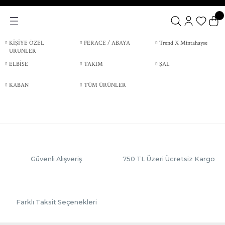
KİŞİYE ÖZEL
FERACE / ABAYA
Trend X Mintahayse
ÜRÜNLER
ELBİSE
TAKIM
ŞAL
KABAN
TÜM ÜRÜNLER
Güvenli Alışveriş
750 TL Üzeri Ücretsiz Kargo
Farklı Taksit Seçenekleri