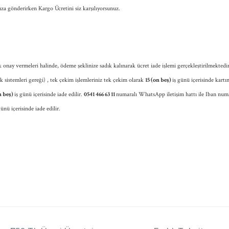
ıza gönderirken Kargo Ücretini siz karşılıyorsunuz.
k onay vermeleri halinde, ödeme şeklinize sadık kalınarak ücret iade işlemi gerçekleştirilmektedir
lık sistemleri gereği) , tek çekim işlemleriniz tek çekim olarak
15 (on beş)
iş günü içerisinde kartın
on beş)
iş günü içerisinde iade edilir.
0541 466 63 11
numaralı WhatsApp iletişim hattı ile Iban numa
günü içerisinde iade edilir.