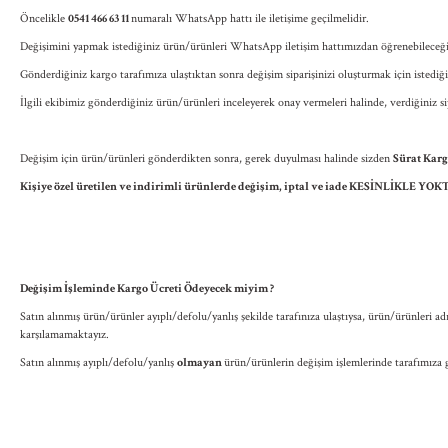
Öncelikle
0541 466 63 11
numaralı WhatsApp hattı ile iletişime geçilmelidir.
Değişimini yapmak istediğiniz ürün/ürünleri WhatsApp iletişim hattımızdan öğrenebileceğ
Gönderdiğiniz kargo tarafımıza ulaştıktan sonra değişim siparişinizi oluşturmak için isted
İlgili ekibimiz gönderdiğiniz ürün/ürünleri inceleyerek onay vermeleri halinde, verdiğiniz si
Değişim için ürün/ürünleri gönderdikten sonra, gerek duyulması halinde sizden
Sürat Kar
Kişiye özel üretilen ve indirimli ürünlerde değişim, iptal ve iade KESİNLİKLE YOK
Değişim İşleminde Kargo Ücreti Ödeyecek miyim ?
Satın alınmış ürün/ürünler ayıplı/defolu/yanlış şekilde tarafınıza ulaştıysa, ürün/ürünleri
karşılamamaktayız.
Satın alınmış ayıplı/defolu/yanlış
olmayan
ürün/ürünlerin değişim işlemlerinde tarafımıza