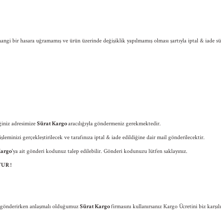
ngi bir hasara uğramamış ve ürün üzerinde değişiklik yapılmamış olması şartıyla iptal & iade sür
ğiniz adresimize
Sürat Kargo
aracılığıyla göndermeniz gerekmektedir.
şleminizi gerçekleştirilecek ve tarafınıza iptal & iade edildiğine dair mail gönderilecektir.
Kargo
'ya ait gönderi kodunuz talep edilebilir. Gönderi kodunuzu lütfen saklayınız.
TUR !
ize gönderirken anlaşmalı olduğumuz
Sürat Kargo
firmasını kullanırsanız Kargo Ücretini biz karş