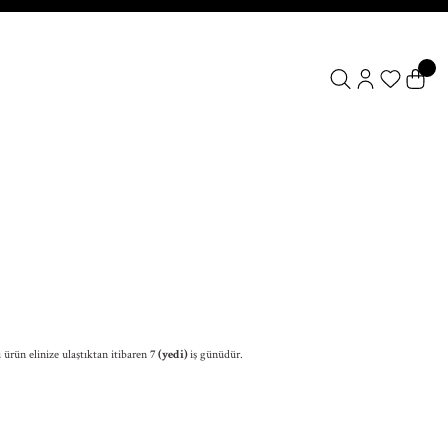
ürün elinize ulaştıktan itibaren
7 (yedi)
iş günüdür.