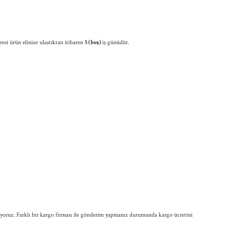
esi ürün elinize ulaştıktan itibaren
5 (beş)
iş günüdür.
ılıyoruz. Farklı bir kargo firması ile gönderim yapmanız durumunda kargo ücretini