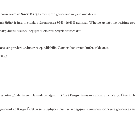
iniz adresimize
Sürat Kargo
aracılığıyla göndermeniz gerekmektedir.
iğiniz ürün/ürünlerin stokları tükenmeden
0541 466 63 11
numaralı WhatsApp hattı ile iletişime geçi
pariş doğrultusunda değişim işleminizi gerçekleştirecektir.
go
'ya ait gönderi kodunuz talep edilebilir. Gönderi kodunuzu lütfen saklayınız.
TUR !
 adresimize gönderirken anlaşmalı olduğumuz
Sürat Kargo
firmasını kullanırsanız Kargo Ücretini 
 gönderirken Kargo Ücretini siz karşılıyorsunuz, ürün değişim işleminden sonra size gönderilen