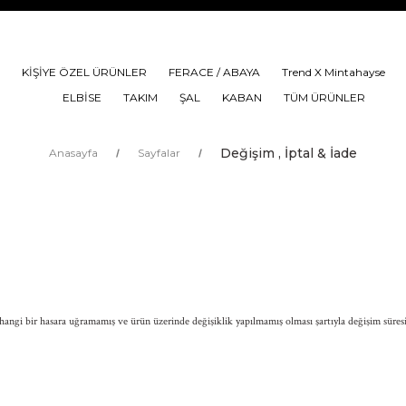
KİŞİYE ÖZEL ÜRÜNLER
FERACE / ABAYA
Trend X Mintahayse
ELBİSE
TAKIM
ŞAL
KABAN
TÜM ÜRÜNLER
Değişim , İptal & İade
Anasayfa
Sayfalar
ngi bir hasara uğramamış ve ürün üzerinde değişiklik yapılmamış olması şartıyla değişim süresi 