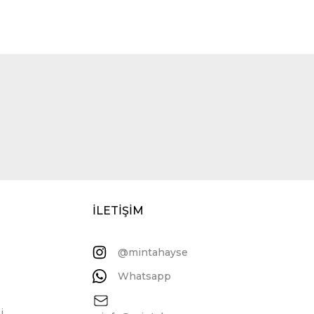
İLETİŞİM
@mintahayse
Whatsapp
i