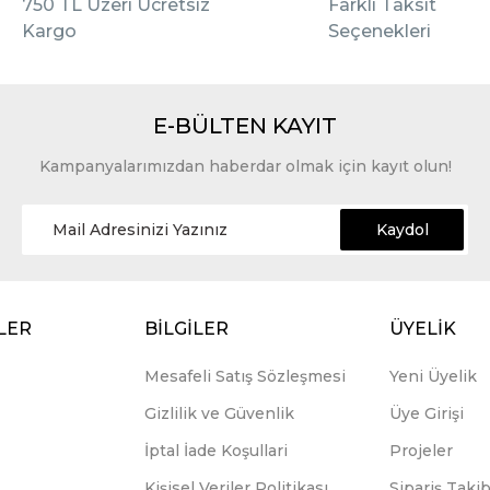
750 TL Üzeri Ücretsiz
Farklı Taksit
Kargo
Seçenekleri
E-BÜLTEN KAYIT
Kampanyalarımızdan haberdar olmak için kayıt olun!
Kaydol
LER
BİLGİLER
ÜYELİK
Mesafeli Satış Sözleşmesi
Yeni Üyelik
Gizlilik ve Güvenlik
Üye Girişi
İptal İade Koşullari
Projeler
Kişisel Veriler Politikası
Sipariş Takib