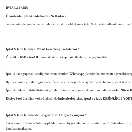
İPTAL & İADE;
Ürünlerde İptal & İade Süresi Ne Kadar ?
www.mintahayse.com
adresinden satın almış olduğunuz ürün/ürünlerin kullanılmamış, herha
İptal & İade İşlemini Nasıl Gerçekleştirebilirim ?
Öncelikle
0541 466 63 11
numaralı WhatsApp hattı ile iletişime geçilmelidir.
İptal & iade yapmak istediğiniz ürün/ürünleri WhatsApp iletişim hattımızdan öğrenebilece
İlgili ekibimiz gönderdiğiniz ürün/ürünleri inceleyerek onay vermeleri halinde, iptal & iade i
İptal & İade için ürün/ürünleri gönderdikten sonra, gerek duyulması halinde sizden
Sürat 
Kişiye özel üretilen ve indirimli ürünlerde değişim, iptal ve iade KESİNLİKLE YOK
İptal & İade İşleminde Kargo Ücreti Ödeyecek miyim ?
Satın alınmış ürün/ürünler ayıplı/defolu/yanlış şekilde tarafınıza ulaştıysa ürünü adresim
karşılamamaktayız.