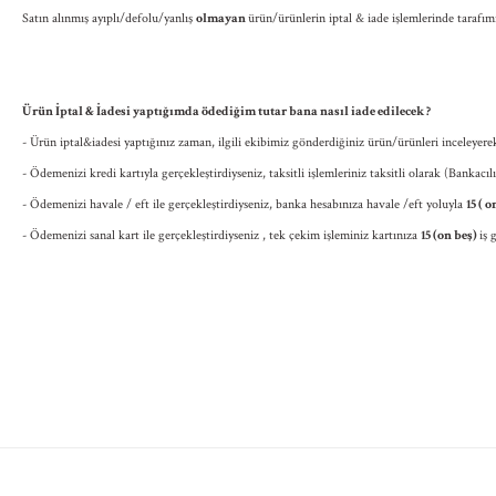
Satın alınmış ayıplı/defolu/yanlış
olmayan
ürün/ürünlerin iptal & iade işlemlerinde tarafım
Ü
rün İptal & İadesi yaptığımda ödediğim tutar bana nasıl iade edilecek ?
- Ürün iptal&iadesi yaptığınız zaman, ilgili ekibimiz gönderdiğiniz ürün/ürünleri inceleyere
- Ödemenizi kredi kartıyla gerçekleştirdiyseniz, taksitli işlemleriniz taksitli olarak (Bankacı
- Ödemenizi havale / eft ile gerçekleştirdiyseniz, banka hesabınıza havale /eft yoluyla
15 ( 
- Ödemenizi sanal kart ile gerçekleştirdiyseniz , tek çekim işleminiz kartınıza
15 (on beş)
iş 