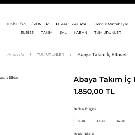
KİŞİYE ÖZEL ÜRÜNLER
FERACE / ABAYA
Trend X Mintahayse
ELBİSE
TAKIM
ŞAL
KABAN
TÜM ÜRÜNLER
Abaya Takım İç Elbiseli
Anasayfa
TÜM ÜRÜNLER
Abaya Takım İç E
1.850,00 TL
Beden Bilgisi
38-40
42-44
46-48
Renk Bilgisi