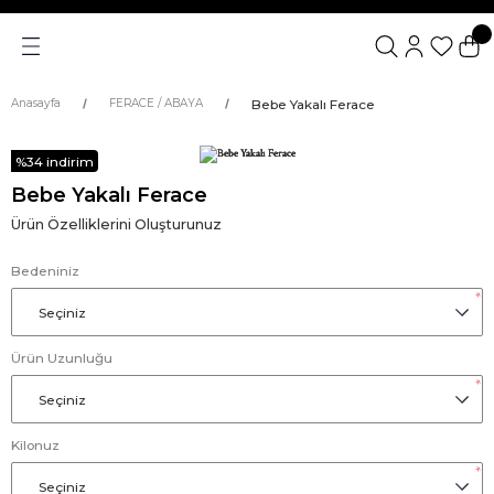
Bebe Yakalı Ferace
Anasayfa
FERACE / ABAYA
%34 indirim
Bebe Yakalı Ferace
Ürün Özelliklerini Oluşturunuz
Bedeniniz
*
Ürün Uzunluğu
*
Kilonuz
*