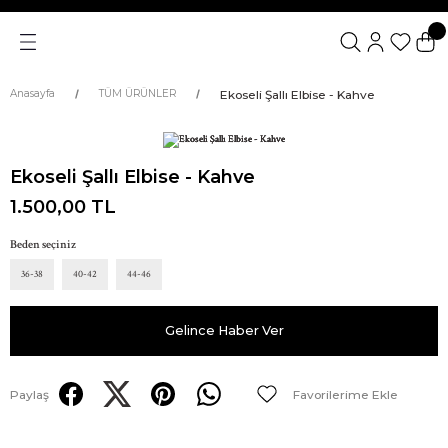
Ekoseli Şallı Elbise - Kahve
Anasayfa
TÜM ÜRÜNLER
Ekoseli Şallı Elbise - Kahve
1.500,00 TL
Beden seçiniz
36-38
40-42
44-46
Gelince Haber Ver
Paylaş