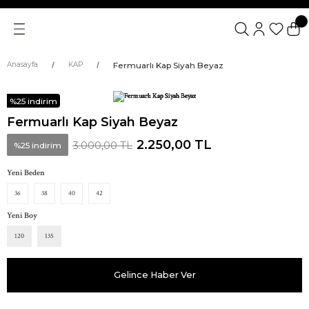
Fermuarlı Kap Siyah Beyaz
Anasayfa
KAP
%25 indirim
Fermuarlı Kap Siyah Beyaz
2.250,00 TL
3.000,00 TL
%25 indirim
Yeni Beden
36
38
40
42
Yeni Boy
120
135
Gelince Haber Ver