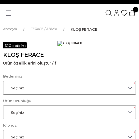
KLOŞ FERACE
Anasayfa
FERACE / ABAYA
%10 indirim
KLOŞ FERACE
Ürün özelliklerini oluştur / f
Bedeniniz
*
Ürün uzunluğu
*
Kilonuz
*