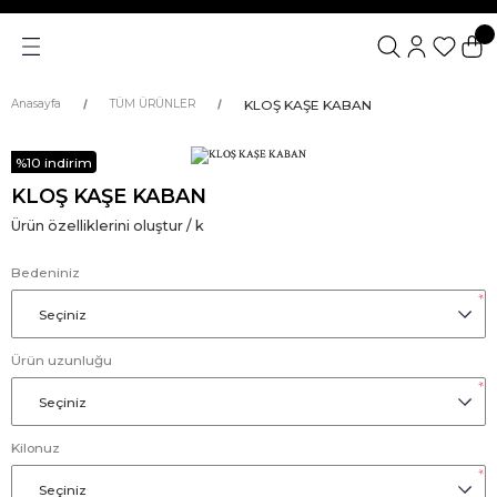
KLOŞ KAŞE KABAN
Anasayfa
TÜM ÜRÜNLER
%10 indirim
KLOŞ KAŞE KABAN
Ürün özelliklerini oluştur / k
Bedeniniz
*
Ürün uzunluğu
*
Kilonuz
*