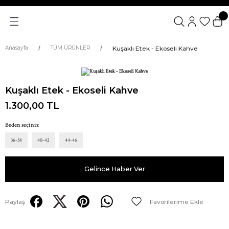
Kuşaklı Etek - Ekoseli Kahve
Anasayfa
TÜM ÜRÜNLER
Kuşaklı Etek - Ekoseli Kahve
1.300,00 TL
Beden seçiniz
36-38
40-42
44-46
Gelince Haber Ver
Paylaş