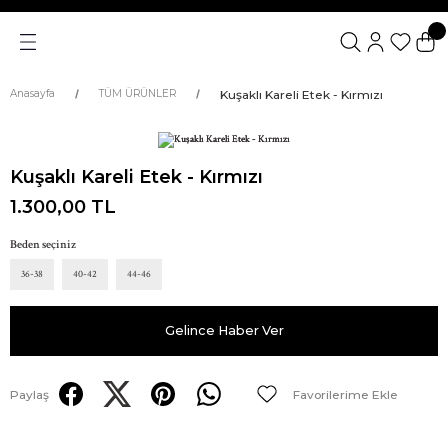
Kuşaklı Kareli Etek - Kırmızı
Anasayfa
TÜM ÜRÜNLER
Kuşaklı Kareli Etek - Kırmızı
1.300,00 TL
Beden seçiniz
36-38
40-42
44-46
Gelince Haber Ver
Paylaş