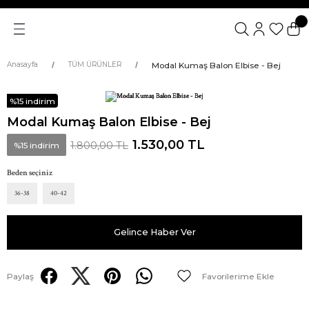
Modal Kumaş Balon Elbise - Bej
Anasayfa
TÜM ÜRÜNLER
%15 indirim
Modal Kumaş Balon Elbise - Bej
1.530,00 TL
1.800,00 TL
%15 indirim
Beden seçiniz
36-38
40-42
Gelince Haber Ver
Paylaş