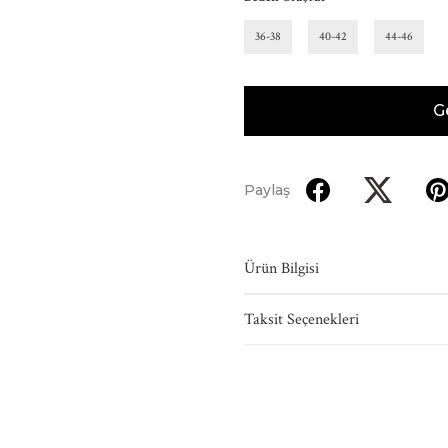
36-38
40-42
44-46
G
Paylaş
Ürün Bilgisi
Taksit Seçenekleri