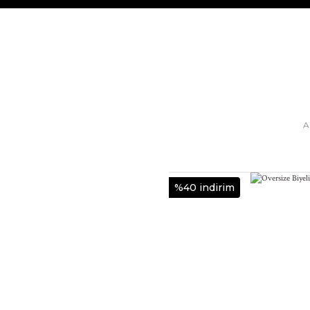
A
%40 indirim