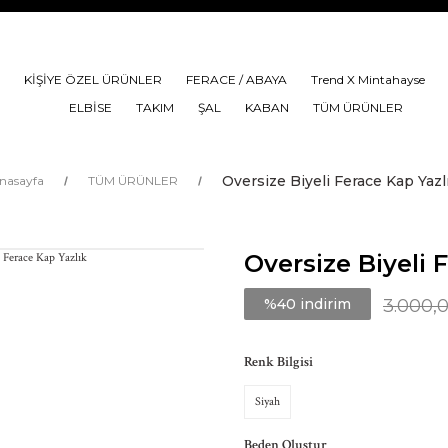
KİŞİYE ÖZEL ÜRÜNLER
FERACE / ABAYA
Trend X Mintahayse
ELBİSE
TAKIM
ŞAL
KABAN
TÜM ÜRÜNLER
Oversize Biyeli Ferace Kap Yazl
nasayfa
TÜM ÜRÜNLER
Oversize Biyeli 
%40 indirim
3.000,
Renk Bilgisi
Siyah
Beden Oluştur