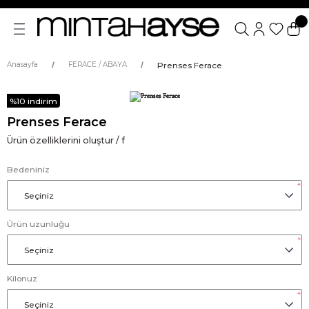
Prenses Ferace
Anasayfa
FERACE / ABAYA
%10 indirim
Prenses Ferace
Ürün özelliklerini oluştur / f
Bedeniniz
*
Ürün uzunluğu
*
Kilonuz
*