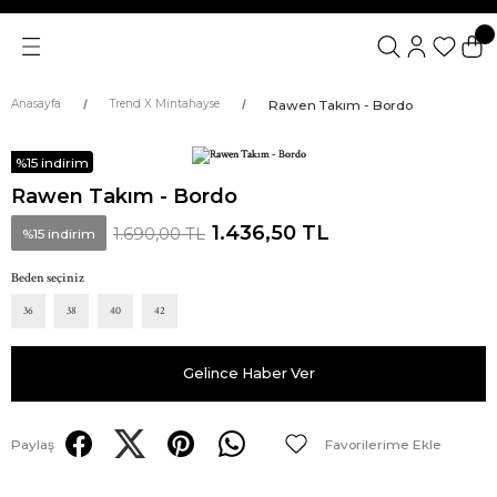
Rawen Takım - Bordo
Anasayfa
Trend X Mintahayse
%15 indirim
Rawen Takım - Bordo
1.436,50 TL
1.690,00 TL
%15 indirim
Beden seçiniz
36
38
40
42
Gelince Haber Ver
Paylaş