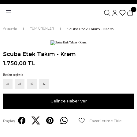
Scuba Etek Takım - Krem
Anasayfa
TÜM ÜRÜNLER
Scuba Etek Takım - Krem
1.750,00 TL
Beden seçiniz
36
38
40
42
Gelince Haber Ver
Paylaş