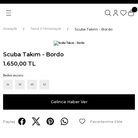
Scuba Takım - Bordo
Anasayfa
Trend X Mintahayse
Scuba Takım - Bordo
1.650,00 TL
Beden seçiniz
36
38
40
42
Gelince Haber Ver
Paylaş