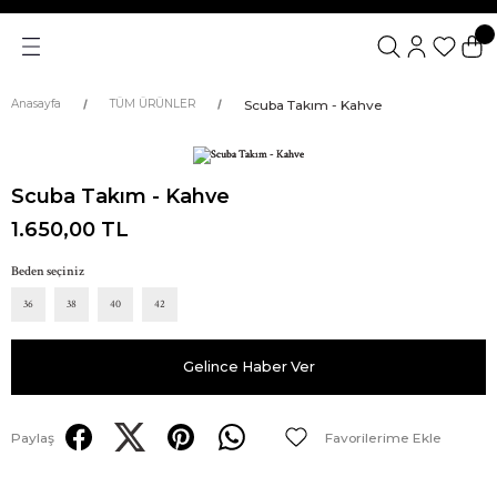
Scuba Takım - Kahve
Anasayfa
TÜM ÜRÜNLER
Scuba Takım - Kahve
1.650,00 TL
Beden seçiniz
36
38
40
42
Gelince Haber Ver
Paylaş