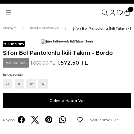
Şifon Bol Pantolonlu İkili Takım - 
Anasayfa
Trend X Mintahayse
%15 indirim
Şifon Bol Pantolonlu İkili Takım - Bordo
1.572,50 TL
1.850,00 TL
%15 indirim
Beden seçiniz
36
38
40
42
Gelince Haber Ver
Paylaş