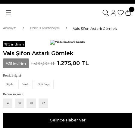
Vals Şifon Astarlı Gömlek
Anasayfa
Trend X Mintahayse
%15 indirim
Vals Şifon Astarlı Gömlek
1.275,00 TL
1.500,00 TL
%15 indirim
Renk Bilgisi
Siyah
Bordo
Soft Beyaz
Beden seçiniz
36
38
40
42
Gelince Haber Ver