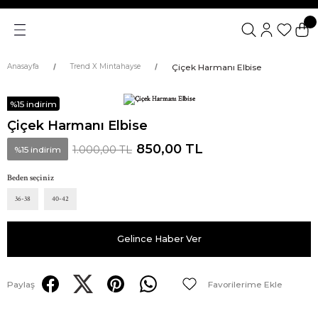
Çiçek Harmanı Elbise
Anasayfa
Trend X Mintahayse
%15 indirim
Çiçek Harmanı Elbise
850,00 TL
1.000,00 TL
%15 indirim
Beden seçiniz
36-38
40-42
Gelince Haber Ver
Paylaş