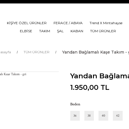
KİŞİYE ÖZEL ÜRÜNLER
FERACE / ABAYA
Trend X Mintahayse
ELBİSE
TAKIM
ŞAL
KABAN
TÜM ÜRÜNLER
Yandan Bağlamalı Kaşe Takım - 
asayfa
TÜM ÜRÜNLER
Yandan Bağlamal
1.950,00 TL
Beden
36
38
40
42