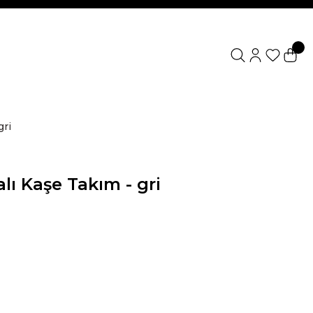
gri
ı Kaşe Takım - gri