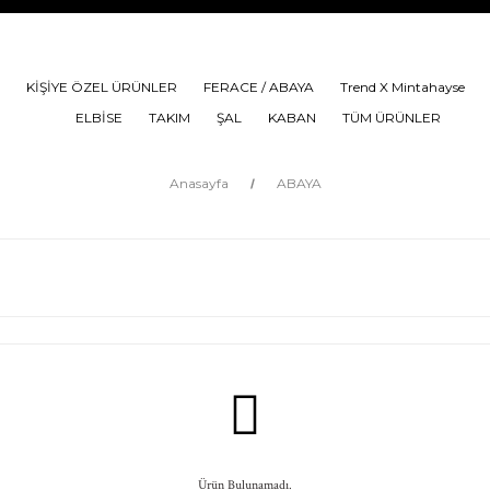
KİŞİYE ÖZEL ÜRÜNLER
FERACE / ABAYA
Trend X Mintahayse
ELBİSE
TAKIM
ŞAL
KABAN
TÜM ÜRÜNLER
Anasayfa
ABAYA
Ürün Bulunamadı.