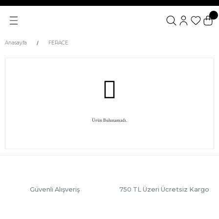
Anasayfa
FERACE
Ürün Bulunamadı.
Güvenli Alışveriş
750 TL Üzeri Ücretsiz Kargo