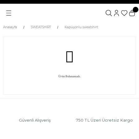
Anasayfa
SWEATSHİRT
Kapüşonlu sweatshirt
Ürün Bulunamadı.
Güvenli Alışveriş
750 TL Üzeri Ücretsiz Kargo