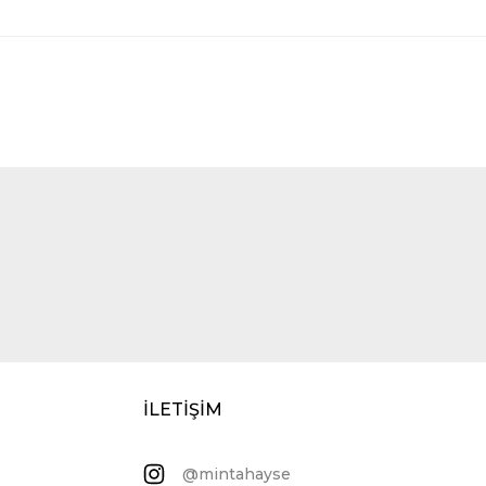
İLETİŞİM
@mintahayse