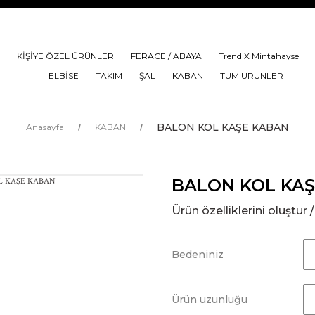
KİŞİYE ÖZEL ÜRÜNLER
FERACE / ABAYA
Trend X Mintahayse
ELBİSE
TAKIM
ŞAL
KABAN
TÜM ÜRÜNLER
BALON KOL KAŞE KABAN
Anasayfa
KABAN
BALON KOL KA
Ürün özelliklerini oluştur /
Bedeniniz
Ürün uzunluğu