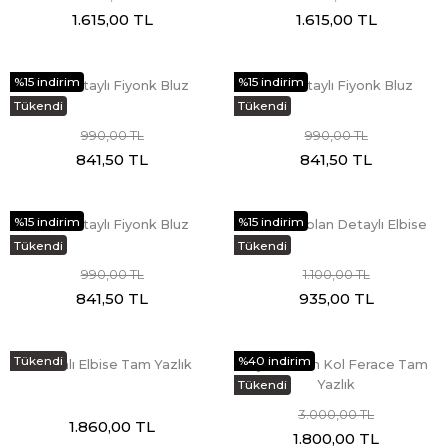
1.615,00 TL
1.615,00 TL
%15 indirim
%15 indirim
Pile Detaylı Fiyonk Bluz
Pile Detaylı Fiyonk Bluz
Tükendi
Tükendi
990,00 TL
990,00 TL
841,50 TL
841,50 TL
%15 indirim
%15 indirim
Pile Detaylı Fiyonk Bluz
Kontes Volan Detaylı Elbise
Tükendi
Tükendi
990,00 TL
1.100,00 TL
841,50 TL
935,00 TL
Tükendi
%40 indirim
Robalı Elbise Tam Yazlık
Biyeli Balon Kol Ferace Tam
Yazlık
Tükendi
3.000,00 TL
1.860,00 TL
1.800,00 TL