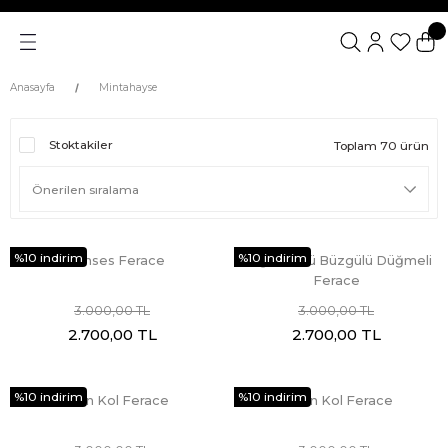
Anasayfa
Mintahayse
Stoktakiler
Toplam 70 ürün
%10 indirim
%10 indirim
Prenses Ferace
Göğüs Üstü Büzgülü Düğmeli
Ferace
3.000,00 TL
3.000,00 TL
2.700,00 TL
2.700,00 TL
%10 indirim
%10 indirim
Balon Kol Ferace
Balon Kol Ferace